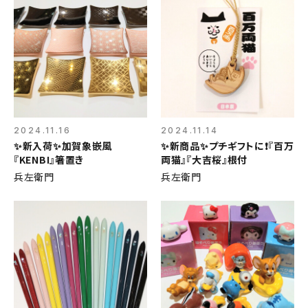
2024.11.16
2024.11.14
✨新入荷✨加賀象嵌風
✨新商品✨プチギフトに❗『百万
『KENBI』箸置き
両猫』『大吉桜』根付
兵左衛門
兵左衛門