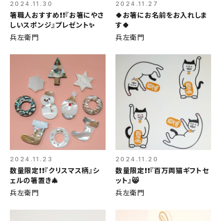
2024.11.30
2024.11.27
箸職人おすすめ❗❗『お箸にやさ
🍀お箸にお名前をお入れしま
しいスポンジ』プレゼント✨
す🍀
兵左衛門
兵左衛門
2024.11.23
2024.11.20
数量限定❗❗『クリスマス柄』シ
数量限定❗❗『百万両猫ギフトセ
ェルの箸置き🎄
ット』😸
兵左衛門
兵左衛門