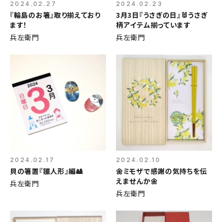
2024.02.27
2024.02.23
『輪島のお箸』取り揃えており
3月3日『うさぎの日』🐰うさぎ
ます！
柄アイテム揃っています
兵左衛門
兵左衛門
2024.02.17
2024.02.10
貝の箸置『雛人形』編🎎
🌼ミモザで感謝の気持ちを伝
えませんか🌼
兵左衛門
兵左衛門