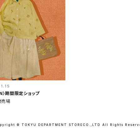
1.15
ON〉期間限定ショップ
物売場
pyright © TOKYU DEPARTMENT STORE
CO.,LTD All Rights Reserv