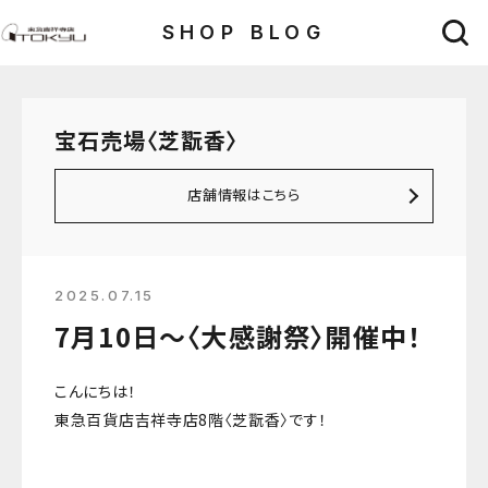
SHOP BLOG
宝石売場〈芝翫香〉
店舗情報はこちら
2025.07.15
7月10日～〈大感謝祭〉開催中！
こんにちは！
東急百貨店吉祥寺店8階〈芝翫香〉です！